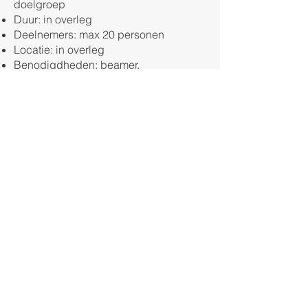
doelgroep
Duur: in overleg
Deelnemers: max 20 personen
Locatie: in overleg
Benodigdheden: beamer,
gemakkelijke kledij
Boek 2 dagdelen op dezelfde dag (of
combineer met Verbale
Agressiemanagement) en ontvang
10% korting!
Les boeken
Het RAID Team staat voor
veiligheid, zelfvertrouwen en
kracht. Wij bieden
zelfverdedigingstrainingen aan
voor zorgverleners én voor
particulieren, met een aanpak
© 2025 RAID Team
die tegelijk professioneel,
menselijk en effectief is.