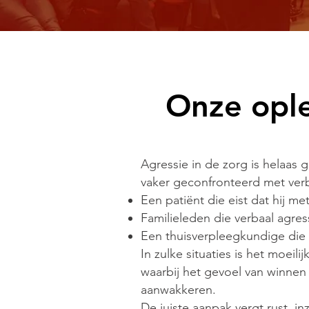
Onze ople
Agressie in de zorg is helaas
vaker geconfronteerd met verb
Een patiënt die eist dat hij m
Familieleden die verbaal agre
Een thuisverpleegkundige die
In zulke situaties is het moeil
waarbij het gevoel van winnen 
aanwakkeren.
De juiste aanpak vergt rust, i