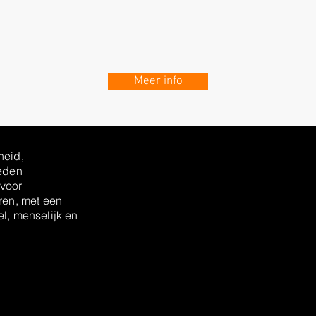
Meer info
heid,
ieden
 voor
eren, met een
el, menselijk en