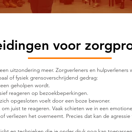
idingen voor zorgpro
 geen uitzondering meer. Zorgverleners en hulpverleners
aal of fysiek grensoverschrijdend gedrag:
eteen geholpen wordt.
ssief reageren op bezoekbeperkingen.
 zich opgesloten voelt door een boze bewoner.
ijk om juist te reageren. Vaak schieten we in een emotione
of verliezen het overneemt. Precies dat kan de agressie
nzicht en technieken die je onder druk nog kan toepassen