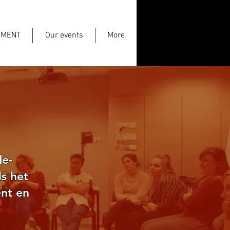
EMENT
Our events
More
de-
ls het
ënt en