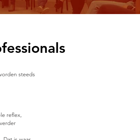
fessionals
 worden steeds
le reflex,
 verder
. Dat is waar