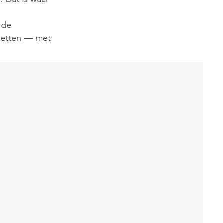
 de
nzetten — met