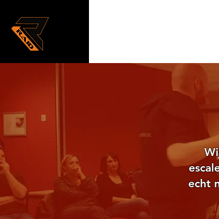
Wi
escal
echt 